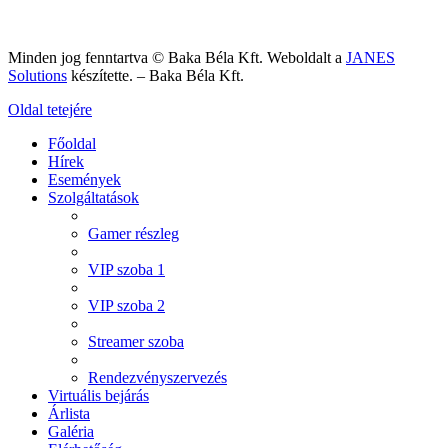
Minden jog fenntartva © Baka Béla Kft. Weboldalt a
JANES
Solutions
készítette. – Baka Béla Kft.
Oldal tetejére
Főoldal
Hírek
Események
Szolgáltatások
Gamer részleg
VIP szoba 1
VIP szoba 2
Streamer szoba
Rendezvényszervezés
Virtuális bejárás
Árlista
Galéria