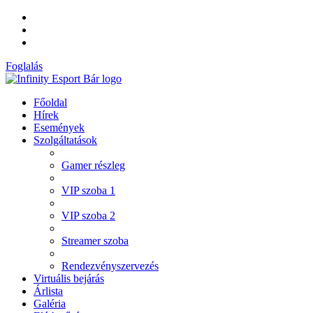
Foglalás
Főoldal
Hírek
Események
Szolgáltatások
Gamer részleg
VIP szoba 1
VIP szoba 2
Streamer szoba
Rendezvényszervezés
Virtuális bejárás
Árlista
Galéria