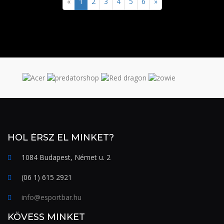
«
1
2
3
4
5
6
»
HOL ÉRSZ EL MINKET?
1084 Budapest, Német u. 2
(06 1) 615 2921
info@esportbar.hu
KÖVESS MINKET